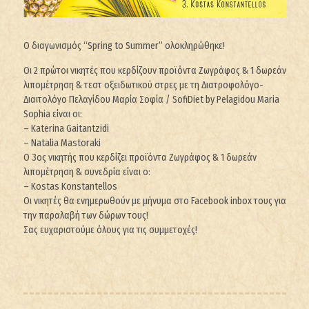
O διαγωνισμός “Spring to Summer” ολοκληρώθηκε!
Οι 2 πρώτοι νικητές που κερδίζουν προϊόντα Ζωγράφος & 1 δωρεάν
λιπομέτρηση & τεστ οξειδωτικού στρες με τη Διατροφολόγο-
Διαιτολόγο Πελαγίδου Μαρία Σοφία / SofiDiet by Pelagidou Maria
Sophia είναι οι:
– Katerina Gaitantzidi
– Natalia Mastoraki
Ο 3ος νικητής που κερδίζει προϊόντα Ζωγράφος & 1 δωρεάν
λιπομέτρηση & συνεδρία είναι ο:
– Kostas Konstantellos
Oι νικητές θα ενημερωθούν με μήνυμα στο Facebook inbox τους για
την παραλαβή των δώρων τους!
Σας ευχαριστούμε όλους για τις συμμετοχές!