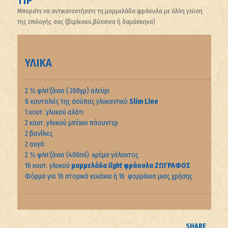
TIP
Μπορείτε να αντικαταστήσετε τη μαρμελάδα φράουλα με άλλη γεύση
της επιλογής σας (βερίκοκο,βύσσινο ή δαμάσκηνο)
ΥΛΙΚΑ
2 ½ φλιτζάνια ( 260γρ) αλεύρι
8 κουταλιές της σούπας γλυκαντικό
Slim Line
1 κουτ. γλυκού αλάτι
2 κουτ. γλυκού μπέικιν πάουντερ
2 βανίλιες
2 αυγά
2 ½ φλιτζάνια (400ml) κρέμα γάλακτος
16 κουτ. γλυκού
μαρμελάδα
light
φράουλα ΖΩΓΡΑΦΟΣ
Φόρμα για 16 ατομικά κεκάκια ή 16 φορμάκια μιας χρήσης
SHARE