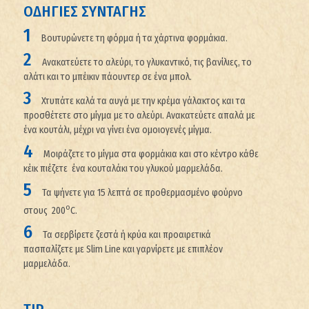
ΟΔΗΓΙΕΣ ΣΥΝΤΑΓΗΣ
Βουτυρώνετε τη φόρμα ή τα χάρτινα φορμάκια.
Ανακατεύετε το αλεύρι, το γλυκαντικό, τις βανίλιες, το
αλάτι και το μπέικιν πάουντερ σε ένα μπολ.
Χτυπάτε καλά τα αυγά με την κρέμα γάλακτος και τα
προσθέτετε στο μίγμα με το αλεύρι. Ανακατεύετε απαλά με
ένα κουτάλι, μέχρι να γίνει ένα ομοιογενές μίγμα.
Μοιράζετε το μίγμα στα φορμάκια και στο κέντρο κάθε
κέικ πιέζετε ένα κουταλάκι του γλυκού μαρμελάδα.
Τα ψήνετε για 15 λεπτά σε προθερμασμένο φούρνο
ο
στους 200
C.
Τα σερβίρετε ζεστά ή κρύα και προαιρετικά
πασπαλίζετε με Slim Line και γαρνίρετε με επιπλέον
μαρμελάδα.