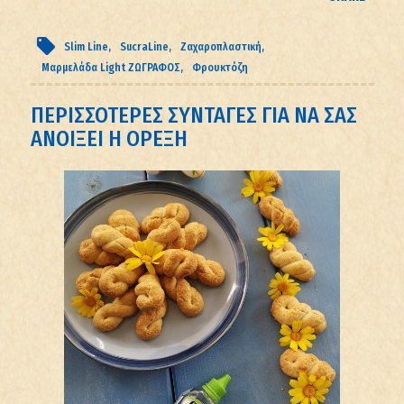
Slim Line
SucraLine
Ζαχαροπλαστική
Μαρμελάδα Light ΖΩΓΡΑΦΟΣ
Φρουκτόζη
ΠΕΡΙΣΣΟΤΕΡΕΣ ΣΥΝΤΑΓΕΣ ΓΙΑ ΝΑ ΣΑΣ
ΑΝΟΙΞΕΙ Η ΟΡΕΞΗ