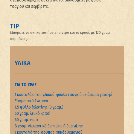
αναποδογυρίζετε σε ένα πιάτο, διακοσμείτε με φύλλα
τσαγιού και σερβίρετε.
TIP
Μπορείτε να αντικαταστήσετε το νερό και το κρασί, με 120 γραμ.
σαμπάνιας.
ΥΛΙΚΑ
ΓΙΑ ΤΟ ΖΕΛΈ
1 κουταλάκι του γλυκού φύλλα τσαγιού με άρωμα γιασεμί
Ξύσμα από 1 λεμόνι
1,5 φύλλο ζελατίνης (3 γραμ.)
60 γραμ. λευκό κρασί
60 γραμ. νερό
8 γραμ. γλυκαντικό Slim Line ή SucraLine
1 κουταλιά της σούπας χυμός λεμονιού