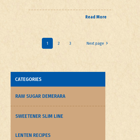
Read More
1
2
3
Next page
CATEGORIES
RAW SUGAR DEMERARA
SWEETENER SLIM LINE
LENTEN RECIPES