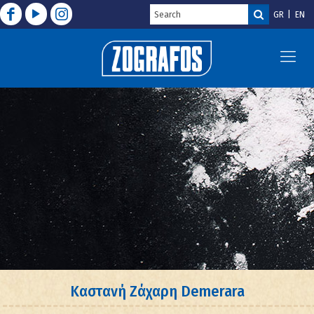
GR
EN
Καστανή Ζάχαρη Demerara